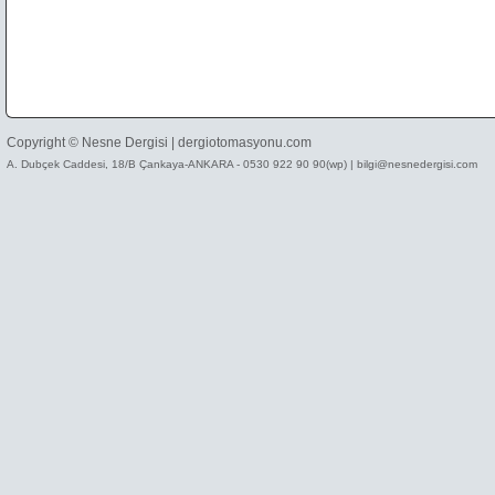
Copyright © Nesne Dergisi |
dergiotomasyonu.com
A. Dubçek Caddesi, 18/B Çankaya-ANKARA - 0530 922 90 90(wp) | bilgi@nesnedergisi.com