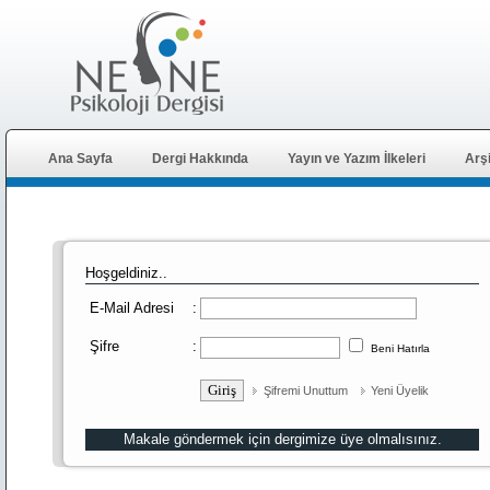
Ana Sayfa
Dergi Hakkında
Yayın ve Yazım İlkeleri
Arş
Hoşgeldiniz..
:
E-Mail Adresi
Şifre
:
Beni Hatırla
Şifremi Unuttum
Yeni Üyelik
Makale göndermek için dergimize üye olmalısınız.