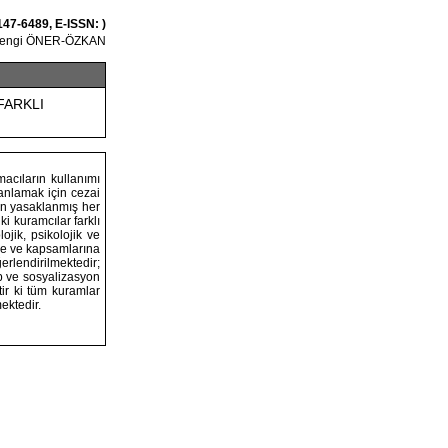
147-6489, E-ISSN: )
Bengi ÖNER-ÖZKAN
FARKLI
acıların kullanımı
 anlamak için cezai
nen yasaklanmış her
i kuramcılar farklı
ojik, psikolojik ve
ine ve kapsamlarına
erlendirilmektedir;
up ve sosyalizasyon
tir ki tüm kuramlar
ektedir.