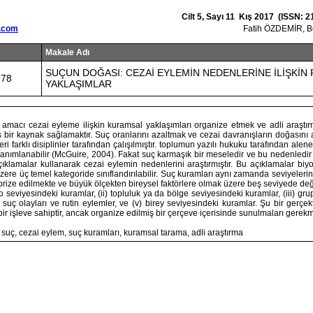
Cilt 5, Sayı 11 Kış 2017 (ISSN: 2
.com
Fatih ÖZDEMİR, 
Makale Adı
SUÇUN DOĞASI: CEZAİ EYLEMİN NEDENLERİNE İLİŞKİN 
778
YAKLAŞIMLAR
amacı cezai eyleme ilişkin kuramsal yaklaşımları organize etmek ve adli araştırm
ış bir kaynak sağlamaktır. Suç oranlarını azaltmak ve cezai davranışların doğasını
ri farklı disiplinler tarafından çalışılmıştır. toplumun yazılı hukuku tarafından ale
anımlanabilir (McGuire, 2004). Fakat suç karmaşık bir meseledir ve bu nedenledir k
çıklamalar kullanarak cezai eylemin nedenlerini araştırmıştır. Bu açıklamalar biyol
zere üç temel kategoride sınıflandırılabilir. Suç kuramları aynı zamanda seviyeler
orize edilmekte ve büyük ölçekten bireysel faktörlere olmak üzere beş seviyede değ
o seviyesindeki kuramlar, (ii) topluluk ya da bölge seviyesindeki kuramlar, (iii) gr
v) suç olayları ve rutin eylemler, ve (v) birey seviyesindeki kuramlar. Şu bir gerçek
 bir işleve sahiptir, ancak organize edilmiş bir çerçeve içerisinde sunulmaları gerekm
 suç, cezai eylem, suç kuramları, kuramsal tarama, adli araştırma