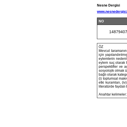
Nesne Dergisi
www.nesnedergisi
NO
1487940
ÖZ
Mevcut taramanın 
için yapılandırılm
eylemlerin nedenle
eylem suç olarak t
perspektifler ve a
sosyolojik olmak ü
bağlı olarak kateg
(i) toplumsal makr
etki kuramları, (i
literatürde faydalı
Anahtar kelimeler: