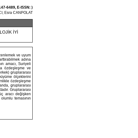
147-6489, E-ISSN: )
CI, Esra CANPOLAT
OJİK İYİ
 düzenlemek ve uyum
arttırabilmek adına
nın amacı, Suriyeli
upla özdeşleşme ve
erkek) gruplararası
büyüme ölçeklerini
imlikle özdeşleşme
anda, gruplararası
tadır. Gruplararası
 üç aracı değişken
e olumlu temasının