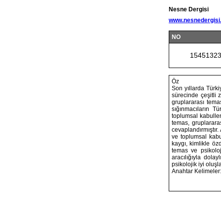
Nesne Dergisi
www.nesnedergisi
NO
1545132
Öz
Son yıllarda Türki
sürecinde çeşitli 
gruplararası temas
sığınmacıların Tü
toplumsal kabullen
temas, gruplarara
cevaplandırmıştır
ve toplumsal kabu
kaygı, kimlikle öz
temas ve psikoloj
aracılığıyla dola
psikolojik iyi oluşl
Anahtar Kelimeler: