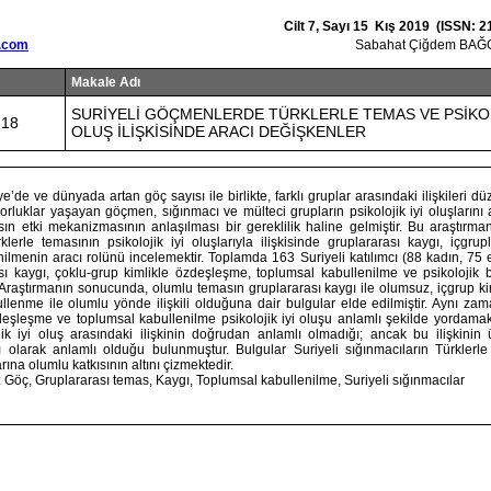
Cilt 7, Sayı 15 Kış 2019 (ISSN: 2
.com
Sabahat Çiğdem BAĞ
Makale Adı
SURİYELİ GÖÇMENLERDE TÜRKLERLE TEMAS VE PSİKOL
318
OLUŞ İLİŞKİSİNDE ARACI DEĞİŞKENLER
ye’de ve dünyada artan göç sayısı ile birlikte, farklı gruplar arasındaki ilişkileri
zorluklar yaşayan göçmen, sığınmacı ve mülteci grupların psikolojik iyi oluşlarını 
ın etki mekanizmasının anlaşılması bir gereklilik haline gelmiştir. Bu araştırma
rklerle temasının psikolojik iyi oluşlarıyla ilişkisinde gruplararası kaygı, içgr
ilmenin aracı rolünü incelemektir. Toplamda 163 Suriyeli katılımcı (88 kadın, 75 
sı kaygı, çoklu-grup kimlikle özdeşleşme, toplumsal kabullenilme ve psikolojik 
. Araştırmanın sonucunda, olumlu temasın gruplararası kaygı ile olumsuz, içgrup k
llenme ile olumlu yönde ilişkili olduğuna dair bulgular elde edilmiştir. Aynı zam
deşleşme ve toplumsal kabullenilme psikolojik iyi oluşu anlamlı şekilde yordamak
ik iyi oluş arasındaki ilişkinin doğrudan anlamlı olmadığı; ancak bu ilişkinin
ylı olarak anlamlı olduğu bulunmuştur. Bulgular Suriyeli sığınmacıların Türklerl
arına olumlu katkısının altını çizmektedir.
 Göç, Gruplararası temas, Kaygı, Toplumsal kabullenilme, Suriyeli sığınmacılar