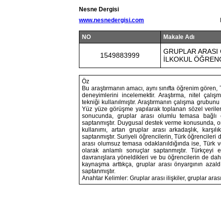
Nesne Dergisi
www.nesnedergisi.com
NO
Makale Adı
GRUPLAR ARASI 
1549883999
İLKOKUL ÖĞRENCİ
Öz
Bu araştırmanın amacı, aynı sınıfta öğrenim gören, 
deneyimlerini incelemektir. Araştırma, nitel çalı
tekniği kullanılmıştır. Araştırmanın çalışma grubunu
Yüz yüze görüşme yapılarak toplanan sözel veriler, n
sonucunda, gruplar arası olumlu temasa bağlı ola
saptanmıştır. Duygusal destek verme konusunda, orta
kullanımı, artan gruplar arası arkadaşlık, karşı
saptanmıştır. Suriyeli öğrencilerin, Türk öğrencileri 
arası olumsuz temasa odaklanıldığında ise, Türk ve 
olarak anlamlı sonuçlar saptanmıştır. Türkçeyi 
davranışlara yöneldikleri ve bu öğrencilerin de dah
kaynaşma arttıkça, gruplar arası önyargının azald
saptanmıştır.
Anahtar Kelimler: Gruplar arası ilişkiler, gruplar ara