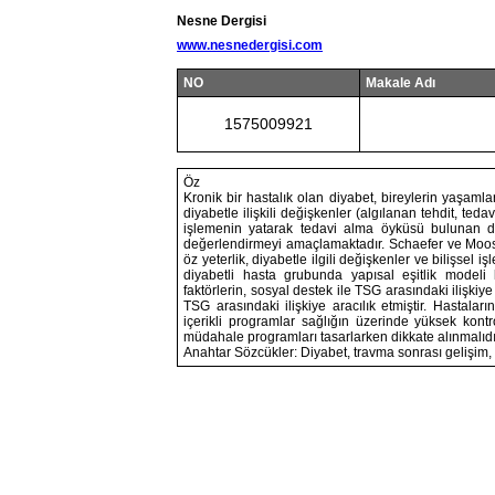
Nesne Dergisi
www.nesnedergisi.com
NO
Makale Adı
1575009921
Öz
Kronik bir hastalık olan diyabet, bireylerin yaşamlar
diyabetle ilişkili değişkenler (algılanan tehdit, ted
işlemenin yatarak tedavi alma öyküsü bulunan di
değerlendirmeyi amaçlamaktadır. Schaefer ve Moos (
öz yeterlik, diyabetle ilgili değişkenler ve bilişsel
diyabetli hasta grubunda yapısal eşitlik modeli ku
faktörlerin, sosyal destek ile TSG arasındaki ilişkiye 
TSG arasındaki ilişkiye aracılık etmiştir. Hastaları
içerikli programlar sağlığın üzerinde yüksek kontr
müdahale programları tasarlarken dikkate alınmalıdı
Anahtar Sözcükler: Diyabet, travma sonrası gelişim, ö