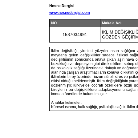
Nesne Dergisi
www.nesnedergisi.com
NO
Makale Adı
İKLİM DEĞİŞİKLİ
1587034991
GÖZDEN GEÇİR
İklim değişikliği, yirminci yüzyılın insan sağlığın
meydana gelen değişiklikler sadece fiziksel sağlığ
değişikliğinin sonucunda ortaya çıkan aşırı hava ol
bozukluğu ve depresyon gibi direk etkilere sebep ol
de psikolojik sağlığı üzerindeki dolaylı ve doğrudan
alanında çalışan araştırmacıların konuya dikkatin
iklimlerin birey üzerinde i)uzun süreli stres ve psikol
etkisi olduğu belirlenmiştir. İklim değişikliğinin yarat
gözlenmiştir.Türkiye’de coğrafi özelliklere özgü g
bireylerin bu değişikliklere adaptasyonunu sağlama
konuda önerilerde bulunulmuştur.
Anahtar kelimeler:
Küresel ısınma, halk sağlığı, psikolojik sağlık, iklim değ