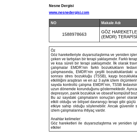
Nesne Dergisi
www.nesnedergisi.com
NO
Makale Adı
GÖZ HAREKETLER
1588978663
(EMDR) TERAPİS
Öz
Göz hareketleriyle duyarsızlaştırma ve yeniden işle
çeken ve tartışılan bir terapi yaklaşımıdır. Farklı ter
ve kısa süreli bir terapi yaklaşımıdır. İlk olarak tra
çalışmalar EMDR’nin farklı bozuklukların tedav
çalışmasında, EMDR’nin çeşitli bozukluklardaki 
sonrası stres bozukluğu (TSSB), kaygı bozukluklar
etkililiğini araştıran ve en az 3 aylık izlem ölçümle
sayıda kontrollü çalışma EMDR’nin, TSSB tedavisin
uzun dönemde korunduğunu göstermektedir. Ayrıca s
depresyon, panik bozukluk ve obsesif kompülsif bozu
Bu az sayıdaki çalışmaların sonuçları genel olara
etkili olduğu ve bilişsel davranışçı terapi gibi güçlü
etkiye sahip olduğu söylenebilir. Ancak güvenilir
izlem çalışmalarına ihtiyaç vardır.
Anahtar kelimeler:
Göz hareketleri ile duyarsızlaştırma ve yeniden
etkiler