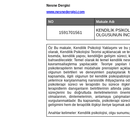
Nesne Dergisi
www.nesnedergisi.com
NO
Makale Adı
KENDİLİK PSİKOL
1591701561
OLGUSUNUN İNC
Öz Bu makale, Kendilik Psikoloji Yaklaşımı ve bu 
olarak, Kendilik Psikolojisi Teorisi açıklanacak ve t
kısımda, kendilik yapısı, kendiliğin gelişim süreci,
bahsedilecektir. Temel olarak iki temel kendilik nes
kavramsallaştırma yapılacaktır. Teoriye yapılan 
psikoterapilerin temel müdahale prensipleri açıklan
olgunun belirtileri ve deneyimleri paylaşılarak 
kapsamda, ilgili olgunun bir kendilik psikopatolo
yeterince karşılanmamış narsisistik ihtiyaçlarına 
psikoterapi süreci ve terapistin bu sürece ilişk
terapistlerin danışanların belirtilerinin altında 
süreçlerini bu doğrultuda ilerletmelerinin önemi
olmalarının, dinlemelerinin, anlamaya çalışmal
vurgulanmaktadır. Bu kapsamda, psikoterapi süreci
gelişimini hem de terapötik ilişkiyi ileriye taşımak ad
Anahtar kelimeler: Kendilik psikolojisi, olgu sunumu, ç