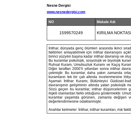
Nesne Dergisi
www.nesnedergisi.com
NO
Makale Adı
1599570249
KIRILMA NOKTASI
İntihar, dünyada genç ölümleri arasında ikinci sıra
faktörleri anlayabilmek için intihar davranışını açı
birinci yüzyılın başına kadar intihar davranışı ve o
Bu kuramlar psikolojik, sosyolojik ve biyolojik kuram
Ruhsal Kuram, Umutsuzluk Kuramı ve Kaçış Kuramı gib
Diğer taraftan 2000’li yıllardan sonra intihar davran
çekmiştir. Bu kuramlar, daha yakın zamanda ortaya
kuramların tek bir çatı altında incelenmesine ihti
Aşamalı İntihar Kuramı, Bütünleyici Güdüsel-İra
davranışının gelişiminin altında yatan psikolojik m
Sözü geçen bu kuramlar, intihar düşüncelerinin gel
ilişkili olanlardan farklı olduğunu göstermektir. Umut
kuramlar yaşamda görünen, zamanla değişen ve i
değerlendirmesine odaklanmıştır.
Anahtar kelimeler: İntihar, intihar kuramları, risk faktö