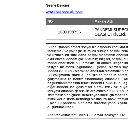
Nesne Dergisi
www.nesnedergisi.com
NO
Makale Adı
PANDEMİ SÜREC
1600198755
OLASI ETKİLERİ:
Bu çalışmanın amacı sosyal izolasyonun çocuklar üze
incelemek ve yaklaşık üç ay bir süreyle sosyal izo
ve uzunca bir süre daha sosyal mesafenin önerildi
okul öncesi dönem çocuklarının; bilişsel, sosyal, du
model önerisinde bulunmaktır. Bu amaca ulaşabilmek 
taşıyan bir mobil uygulaması, işlevsel bir web sayf
Modeli (PEDAM) olarak adlandırılan sistematik bir s
Bu çalışmanın sınırlılığı, geliştirilen modelin ön
çalışmalarla ile henüz sınanmamış olmasıdır. Ça
başvurulamamasının temel nedeni Covid-19 bulaş ri
diğer nedeni ise gelişimsel olarak kritik ve duya
inisiyatif almanın gereklilik arz etmesidir. PEDAM,
sistematik bir biçimde denetleyebilmek için tasarla
etkinlikler dışında herhangi bir unsura başvurmayan
Covid 19 pandemi planlama sürecine yönelik yeni 
düşünülmektedir.
Anahtar kelimeler: Covid 19, Sosyal İzolasyon, Oku