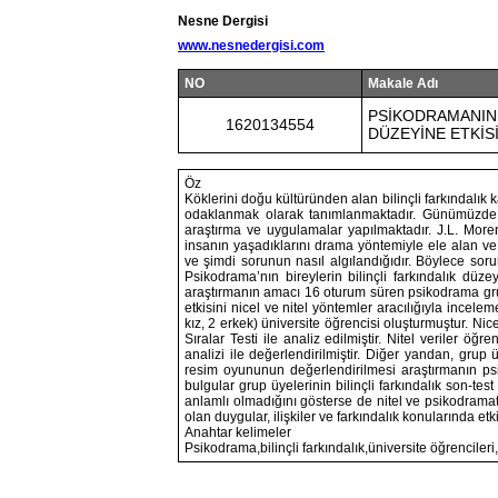
Nesne Dergisi
www.nesnedergisi.com
NO
Makale Adı
PSİKODRAMANIN 
1620134554
DÜZEYİNE ETKİS
Öz
Köklerini doğu kültüründen alan bilinçli farkındalık
odaklanmak olarak tanımlanmaktadır. Günümüzde bire
araştırma ve uygulamalar yapılmaktadır. J.L. Moren
insanın yaşadıklarını drama yöntemiyle ele alan ve
ve şimdi sorunun nasıl algılandığıdır. Böylece soruna
Psikodrama’nın bireylerin bilinçli farkındalık düze
araştırmanın amacı 16 oturum süren psikodrama grup 
etkisini nicel ve nitel yöntemler aracılığıyla incel
kız, 2 erkek) üniversite öğrencisi oluşturmuştur. Nice
Sıralar Testi ile analiz edilmiştir. Nitel veriler öğ
analizi ile değerlendirilmiştir. Diğer yandan, grup ü
resim oyununun değerlendirilmesi araştırmanın psik
bulgular grup üyelerinin bilinçli farkındalık son-tes
anlamlı olmadığını gösterse de nitel ve psikodramatik
olan duygular, ilişkiler ve farkındalık konularında etk
Anahtar kelimeler
Psikodrama,bilinçli farkındalık,üniversite öğrencileri,