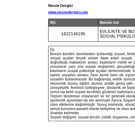
Nesne Dergisi
www.nesnedergisi.com
NO
Makale Adı
EVLİLİKTE VE B
1622146195
SOSYAL PSİKOLO
Öz
Bireyin kendini tanımlarken kullandığı soyadı, kiml
sosyal açıdan birçok anlam ifade eden soyadı, s
doğrultuda makalenin amacı, kadınların evlilik ve 
unsurların yanı sıra soyadı değişimini gerçekleşti
tutumların sosyal psikolojik açıdan derlenmesidir. Ma
eşinin soyadını alması, hem kendi hem de eşinin
soyadını kullanmasıdır. Bu bağlamda, evlilik sürecinde
ekonomik düzey, eğitim düzeyi, politik görüş gibi
cinsiyetçilik, feminist özdeşleşme, dindarlık ve to
sonra ise farklı soyadı tercihleri gösteren kadınlara 
Toplum tarafından onaylanan ve bir gelenek olarak 
ayrımcılık açısından da ele alınmıştır. Ayrıca, bo
olası etkilerine değinilmiştir. Sonuç kısmında, soya
alınan konulara paralel olarak tartışılmış ve olası a
Anahtar kelimeler
Soyadı değişimi, soyadı tercihi, evlilik, boşanma, cins