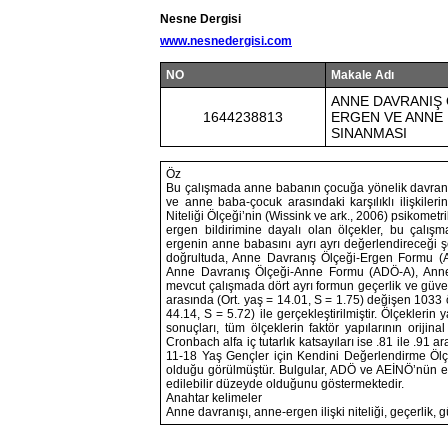
Nesne Dergisi
www.nesnedergisi.com
NO
Makale Adı
ANNE DAVRANIŞ Ö
1644238813
ERGEN VE ANNE 
SINANMASI
Öz
Bu çalışmada anne babanın çocuğa yönelik davranış
ve anne baba-çocuk arasındaki karşılıklı ilişkileri
Niteliği Ölçeği’nin (Wissink ve ark., 2006) psikometr
ergen bildirimine dayalı olan ölçekler, bu çalışm
ergenin anne babasını ayrı ayrı değerlendireceği ş
doğrultuda, Anne Davranış Ölçeği-Ergen Formu (A
Anne Davranış Ölçeği-Anne Formu (ADÖ-A), Anne-
mevcut çalışmada dört ayrı formun geçerlik ve güven
arasında (Ort. yaş = 14.01, S = 1.75) değişen 1033
44.14, S = 5.72) ile gerçekleştirilmiştir. Ölçeklerin
sonuçları, tüm ölçeklerin faktör yapılarının orijin
Cronbach alfa iç tutarlık katsayıları ise .81 ile .91 a
11-18 Yaş Gençler için Kendini Değerlendirme Ölçeğ
olduğu görülmüştür. Bulgular, ADÖ ve AEİNÖ’nün erg
edilebilir düzeyde olduğunu göstermektedir.
Anahtar kelimeler
Anne davranışı, anne-ergen ilişki niteliği, geçerlik,