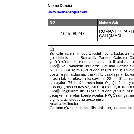
Nesne Dergisi
www.nesnedergisi.com
NO
Makale Adı
ROMANTİK PARTN
1645890249
ÇALIŞMASI
Öz
Bu çalışmanın amacı, Zacchilli ve arkadaşları (2
geliştirilmiş olan Romantik Partner Çatışma Ö
yürütülmüştür. İlk çalışmada romantik ilişkisi olan 
Ölçeği ve Romantik İlişkilerde Çatışma Çözme Stil
S=10.56) ile açımlayıcı faktör analizi sonuçları ö
göstermiştir: uzlaşma, baskınlık, uzaklaşma, bo
arasındaki korelasyon katsayıları -.23 ile .61 arası
katsayıları .76 ile .94 arasındadır. Ölçeğin faktör y
336 kişi (Yaş Ort.=25.53, S=9.13) katılmıştır. Katılımc
Ölçeği uygulanmıştır. Ölçeğin faktör yapısını test
değişkenlerle olan korelasyonlar, RPÇÖ'nün çatışma 
ölçme aracı olduğunu göstermiştir.
Anahtar kelimeler
Çatışma çözme biçimleri, ilişki istikrarı, aşk tutumları