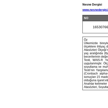
Nesne Dergisi
www.nesnedergisi
NO
1653076
Öz
Ülkemizde bireyl
ölçeklere ihtiyaç
Atasözleri Ölçeği’
yaş aralığında (x
becerilerinin değe
Testi, WAIS-R Yar
uygulanmıştır. Ölç
soyutlama ve muh
Testi’nin Yargılam
(Cronbach alpha=
sonuçları 15 madde
olduğuna işaret et
Anahtar kelimeler
Atasözleri, Soyutl