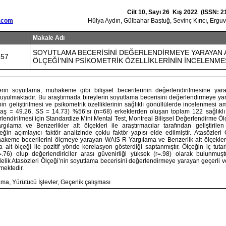
Cilt 10, Sayı 26 Kış 2022 (ISSN: 2
.com
Hülya Aydın, Gülbahar Baştuğ, Sevinç Kırıcı, Ergu
Makale Adı
SOYUTLAMA BECERİSİNİ DEĞERLENDİRMEYE YARAYAN 
657
ÖLÇEĞİ’NİN PSİKOMETRİK ÖZELLİKLERİNİN İNCELENME
erin soyutlama, muhakeme gibi bilişsel becerilerinin değerlendirilmesine yar
 duyulmaktadır. Bu araştırmada bireylerin soyutlama becerisini değerlendirmeye ya
nin geliştirilmesi ve psikometrik özelliklerinin sağlıklı gönüllülerde incelenmesi a
̅yaş = 49.26, SS = 14.73) %56’sı (n=68) erkeklerden oluşan toplam 122 sağlıklı 
rlendirilmesi için Standardize Mini Mental Test, Montreal Bilişsel Değerlendirme Ö
gılama ve Benzerlikler alt ölçekleri ile araştırmacılar tarafından geliştirilen
eğin açımlayıcı faktör analizinde çoklu faktör yapısı elde edilmiştir. Atasözleri
akeme becerilerini ölçmeye yarayan WAIS-R Yargılama ve Benzerlik alt ölçekler
a alt ölçeği ile pozitif yönde korelasyon gösterdiği saptanmıştır. Ölçeğin iç tutar
.76) olup değerlendiriciler arası güvenirliği yüksek (r=.98) olarak bulunmuşt
lik Atasözleri Ölçeği’nin soyutlama becerisini değerlendirmeye yarayan geçerli ve
mektedir.
ama, Yürütücü İşlevler, Geçerlik çalışması