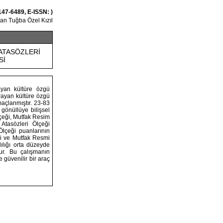
147-6489, E-ISSN: )
van Tuğba Özel Kızıl
ATASÖZLERİ
Sİ
ayan kültüre özgü
rayan kültüre özgü
maçlanmıştır. 23-83
gönüllüye bilişsel
lçeği, Mutfak Resim
 Atasözleri Ölçeği
 Ölçeği puanlarının
i ve Mutfak Resmi
lılığı orta düzeyde
ur. Bu çalışmanın
 güvenilir bir araç