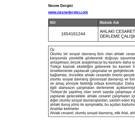
Nesne Dergisi
www.nesnedergisi.com
NO
Makale Adı
AHLAKİ CESARET:
1654161244
DERLEME ÇALIŞ
Öz
Olumlu bir sosyal davranış türü olan ahlaki cesare
karşısında yüreklilik göstererek doğruyu savunmak
anlaşılması, birçok araştırmacıyı bu kavramı daha iyi
Türkçe kaynak eksikliğini gidererek bu kavram h
örnekleminde yapılacak çalışmalar ve geliştirilecek u
bağlamda, öncelikle ahlaki cesaretin önemi gerçek 
olumlu sosyal davranış (prososyal davranış) ve türle
ve amaç yönüyle farklılığı ortaya konmuştur. Daha 
ilgili alanyazın çalışmaları derlenerek açıklanmış
Türkiye’de yapılmış olan sınırlı sayıda çalışmaya d
yapılarak gelecekteki ahlaki cesaret çalışmaları i
diğer olumlu sosyal davranışlardan, yardım eden ki
ahlaki duruş yönü ile ayrışmakta; bu açıdan toplumsa
Anahtar kelimeler
Ahlaki cesaret, olumlu sosyal davranış, etik ihlal, ah