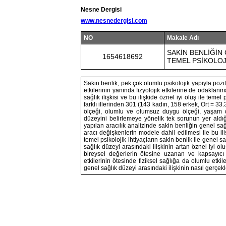
Nesne Dergisi
www.nesnedergisi.com
NO
Makale Adı
SAKİN BENLİĞİN 
1654618692
TEMEL PSİKOLOJ
Sakin benlik, pek çok olumlu psikolojik yapıyla poziti
etkilerinin yanında fizyolojik etkilerine de odakla
sağlık ilişkisi ve bu ilişkide öznel iyi oluş ile temel
farklı illerinden 301 (143 kadın, 158 erkek, Ort = 33.3
ölçeği, olumlu ve olumsuz duygu ölçeği, yaşam do
düzeyini belirlemeye yönelik tek sorunun yer aldığ
yapılan aracılık analizinde sakin benliğin genel sağ
aracı değişkenlerin modele dahil edilmesi ile bu il
temel psikolojik ihtiyaçların sakin benlik ile genel sa
sağlık düzeyi arasındaki ilişkinin artan öznel iyi ol
bireysel değerlerin ötesine uzanan ve kapsayıcı b
etkilerinin ötesinde fiziksel sağlığa da olumlu etkil
genel sağlık düzeyi arasındaki ilişkinin nasıl gerçekl