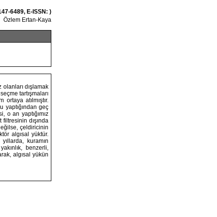
147-6489, E-ISSN: )
Özlem Ertan-Kaya
z olanları dışlamak
ç seçme tartışmaları
 ortaya atılmıştır.
gu yaptığından geç
si, o an yaptığımız
 filtresinin dışında
ğilse, çeldiricinin
tör algısal yüktür.
yıllarda, kuramın
akınlık, benzerli,
arak, algısal yükün