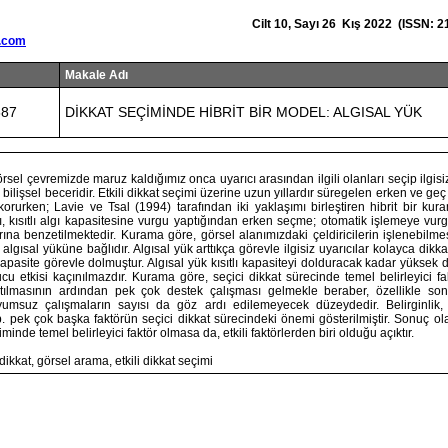
Cilt 10, Sayı 26 Kış 2022 (ISSN: 2
.com
Makale Adı
687
DİKKAT SEÇİMİNDE HİBRİT BİR MODEL: ALGISAL YÜK
rsel çevremizde maruz kaldığımız onca uyarıcı arasından ilgili olanları seçip ilgisi
bilişsel beceridir. Etkili dikkat seçimi üzerine uzun yıllardır süregelen erken ve ge
korurken; Lavie ve Tsal (1994) tarafından iki yaklaşımı birleştiren hibrit bir kuram
ı, kısıtlı algı kapasitesine vurgu yaptığından erken seçme; otomatik işlemeye vur
na benzetilmektedir. Kurama göre, görsel alanımızdaki çeldiricilerin işlenebilme
algısal yüküne bağlıdır. Algısal yük arttıkça görevle ilgisiz uyarıcılar kolayca dikkat
 kapasite görevle dolmuştur. Algısal yük kısıtlı kapasiteyi dolduracak kadar yüksek de
u etkisi kaçınılmazdır. Kurama göre, seçici dikkat sürecinde temel belirleyici fak
tılmasının ardından pek çok destek çalışması gelmekle beraber, özellikle son 
yumsuz çalışmaların sayısı da göz ardı edilemeyecek düzeydedir. Belirginlik, y
b. pek çok başka faktörün seçici dikkat sürecindeki önemi gösterilmiştir. Sonuç ol
çiminde temel belirleyici faktör olmasa da, etkili faktörlerden biri olduğu açıktır.
 dikkat, görsel arama, etkili dikkat seçimi