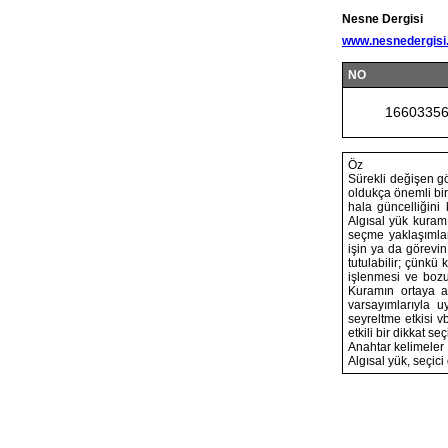
Nesne Dergisi
www.nesnedergisi
NO
1660335
Öz
Sürekli değişen gö
oldukça önemli bir 
hala güncelliğini 
Algısal yük kuram
seçme yaklaşımları
işin ya da görevin 
tutulabilir; çünkü
işlenmesi ve bozuc
Kuramın ortaya a
varsayımlarıyla u
seyreltme etkisi v
etkili bir dikkat se
Anahtar kelimeler
Algısal yük, seçici