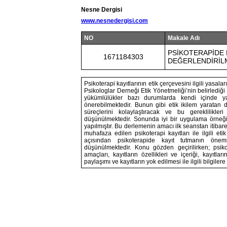
Nesne Dergisi
www.nesnedergisi.com
NO
Makale Adı
PSİKOTERAPİDE 
1671184303
DEĞERLENDİRİL
Psikoterapi kayıtlarının etik çerçevesini ilgili yasal
Psikologlar Derneği Etik Yönetmeliği’nin belirlediği 
yükümlülükler bazı durumlarda kendi içinde ya 
önerebilmektedir. Bunun gibi etik ikilem yaratan du
süreçlerini kolaylaştıracak ve bu gereklilikl
düşünülmektedir. Sonunda iyi bir uygulama örneğini
yapılmıştır. Bu derlemenin amacı ilk seanstan itiba
muhafaza edilen psikoterapi kayıtları ile ilgili e
açısından psikoterapide kayıt tutmanın önemi
düşünülmektedir. Konu gözden geçirilirken; psikote
amaçları, kayıtların özellikleri ve içeriği, kayıtlar
paylaşımı ve kayıtların yok edilmesi ile ilgili bilgilere 