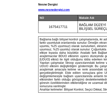
Nesne Dergisi
www.nesnedergisi.com
NO
Makale Adı
BAĞLAM DÜZEYİ 
1675417711
BİLİŞSEL SÜREÇ
Bağlama bağlı bilişsel kontrol çalışmalarında, iki 
farklı uyumluluk oranlarında sunulur. Örneğin ekra
uyumlu, %25 uyumsuz) olarak sunulurken, ekranın 
uyumsuz, %25 uyumlu) olarak sunulur. Çoğunlukla
etkiye kıyasla daha büyüktür. Aradaki fark Bağla
araştırmacılar BDUO etkisinin uyarıcı düzeyinde g
[UDUO] etkisi) ile ilgili olduğunu iddia ederken ki
Yapılan çalışmalar Stroop uyarıcılarındaki kelime 
UDUO etkisini değiştirdiğini göstermiştir. Bu çal
araştırmak amacıyla kelime ve renk arasındaki sür
gerçekleştirilmiştir. Elde edilen sonuçlara göre 
değişimlemesiyle bağlam uyarıcılarında anlamlı 
etkisinden farklı olduğu görüşünü desteklemektedir
görevin özelliklerinden etkilendiğine ve uzamsal d
sonucuna varılmıştır.
Anahtar kelimeler: Bilişsel Kontrol, Seçici Dikkat, S