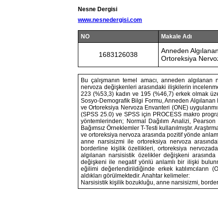
Nesne Dergisi
www.nesnedergisi.com
NO
Makale Adı
Anneden Algılanan N
1683126038
Ortoreksiya Nervoz
Bu çalışmanın temel amacı, anneden algılanan narsi
nervoza değişkenleri arasındaki ilişkilerin incelen
223 (%53,3) kadın ve 195 (%46,7) erkek olmak üzere 
Sosyo-Demografik Bilgi Formu, Anneden Algılanan Na
ve Ortoreksiya Nervoza Envanteri (ONE) uygulanmıştı
(SPSS 25.0) ve SPSS için PROCESS makro programı (
yöntemlerinden; Normal Dağılım Analizi, Pearson 
Bağımsız Örneklemler T-Testi kullanılmıştır. Araştırma
ve ortoreksiya nervoza arasında pozitif yönde anlamlı 
anne narsisizmi ile ortoreksiya nervoza arasındak
borderline kişilik özellikleri, ortoreksiya nervoz
algılanan narsisistik özelikler değişkeni arasında
değişkeni ile negatif yönlü anlamlı bir ilişki bul
eğilimi değerlendirildiğinde erkek katılımcıların 
aldıkları görülmektedir. Anahtar kelimeler:
Narsisistik kişilik bozukluğu, anne narsisizmi, borde