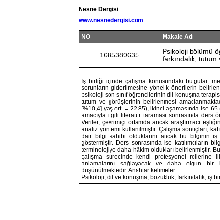
Nesne Dergisi
www.nesnedergisi.com
NO
Makale Adı
Psikoloji bölümü öğ
1685389635
farkındalık, tutum 
İş birliği içinde çalışma konusundaki bulgular, mes
sorunların giderilmesine yönelik önerilerin belirl
psikoloji son sınıf öğrencilerinin dil-konuşma terapisi/
tutum ve görüşlerinin belirlenmesi amaçlanmaktad
[%10,4] yaş ort. = 22,85), ikinci aşamasında ise 65 (
amacıyla ilgili literatür taraması sonrasında ders ö
Veriler, çevrimiçi ortamda ancak araştırmacı eşliğin
analiz yöntemi kullanılmıştır. Çalışma sonuçları, ka
dair bilgi sahibi olduklarını ancak bu bilginin iş
göstermiştir. Ders sonrasında ise katılımcıların bi
terminolojiye daha hâkim oldukları belirlenmiştir. Bu
çalışma sürecinde kendi profesyonel rollerine iliş
anlamalarını sağlayacak ve daha olgun bir iş
düşünülmektedir. Anahtar kelimeler:
Psikoloji, dil ve konuşma, bozukluk, farkındalık, iş bir