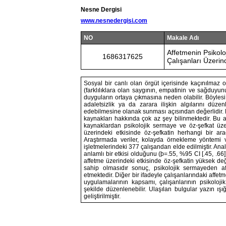
Nesne Dergisi
www.nesnedergisi.com
NO
Makale Adı
Affetmenin Psikol
1686317625
Çalışanları Üzerin
Sosyal bir canlı olan örgüt içerisinde kaçınılmaz ol
(farklılıklara olan saygının, empatinin ve sağduyu
duyguların ortaya çıkmasına neden olabilir. Böyles
adaletsizlik ya da zarara ilişkin algılarını dü
edebilmesine olanak sunması açısından değerlidir. Bu
kaynakları hakkında çok az şey bilinmektedir. Bu ar
kaynaklardan psikolojik sermaye ve öz-şefkat üze
üzerindeki etkisinde öz-şefkatin herhangi bir arac
Araştırmada veriler, kolayda örnekleme yöntemi ve
işletmelerindeki 377 çalışandan elde edilmiştir. Anal
anlamlı bir etkisi olduğunu (ϸ=.55, %95 CI [.45, .66
affetme üzerindeki etkisinde öz-şefkatin yüksek değ
sahip olmasıdır sonuç, psikolojik sermayeden af
etmektedir. Diğer bir ifadeyle çalışanlarındaki affet
uygulamalarının kapsamı, çalışanlarının psikoloji
şekilde düzenlenebilir. Ulaşılan bulgular yazın ışığ
geliştirilmiştir.