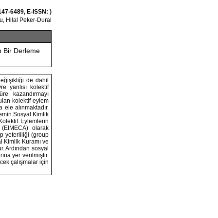
147-6489, E-ISSN: )
, Hilal Peker-Dural
en Bir Derleme
eğişikliği de dahil
e yanlısı kolektif
türe kazandırmayı
lan kolektif eylem
a ele alınmaktadır.
ylemin Sosyal Kimlik
olektif Eylemlerin
i (EIMECA) olarak
p yeterliliği (group
al Kimlik Kuramı ve
ur. Ardından sosyal
ına yer verilmiştir.
ecek çalışmalar için