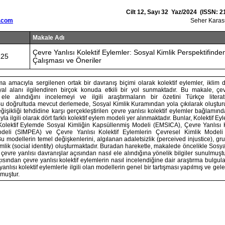
Cilt 12, Sayı 32 Yaz/2024 (ISSN: 2
.com
Seher Karasu
Makale Adı
Çevre Yanlısı Kolektif Eylemler: Sosyal Kimlik Perspektifind
125
Çalışması ve Öneriler
a amacıyla sergilenen ortak bir davranış biçimi olarak kolektif eylemler, iklim d
l alanı ilgilendiren birçok konuda etkili bir yol sunmaktadır. Bu makale, çevr
 ele alındığını incelemeyi ve ilgili araştırmaların bir özetini Türkçe litera
u doğrultuda mevcut derlemede, Sosyal Kimlik Kuramından yola çıkılarak oluşturu
eğişikliği tehdidine karşı gerçekleştirilen çevre yanlısı kolektif eylemler bağlamınd
a ilgili olarak dört farklı kolektif eylem modeli yer alınmaktadır. Bunlar, Kolektif E
olektif Eylemde Sosyal Kimliğin Kapsüllenmiş Modeli (EMSICA), Çevre Yanlısı K
deli (SIMPEA) ve Çevre Yanlısı Kolektif Eylemlerin Çevresel Kimlik Model
 Bu modellerin temel değişkenlerini, algılanan adaletsizlik (perceived injustice), gru
kimlik (social identity) oluşturmaktadır. Buradan hareketle, makalede öncelikle Sosy
n çevre yanlısı davranışlar açısından nasıl ele alındığına yönelik bilgiler sunulmuşt
ısından çevre yanlısı kolektif eylemlerin nasıl incelendiğine dair araştırma bulgular
anlısı kolektif eylemlerle ilgili olan modellerin genel bir tartışması yapılmış ve gel
lmuştur.