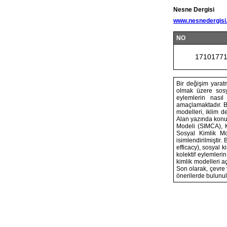
Nesne Dergisi
www.nesnedergisi
NO
1710177
Bir değişim yaratm
olmak üzere sosya
eylemlerin nasıl
amaçlamaktadır. B
modelleri, iklim d
Alan yazında konuyl
Modeli (SIMCA), K
Sosyal Kimlik Mo
isimlendirilmiştir.
efficacy), sosyal 
kolektif eylemleri
kimlik modelleri aç
Son olarak, çevre y
önerilerde bulunu