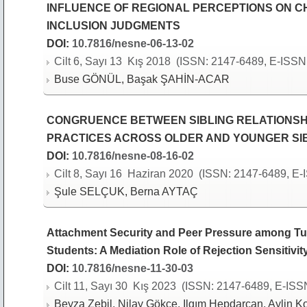
INFLUENCE OF REGIONAL PERCEPTIONS ON C
INCLUSION JUDGMENTS
DOI:
10.7816/nesne-06-13-02
Cilt 6, Sayı 13 Kış 2018 (ISSN: 2147-6489, E-ISSN:
Buse GÖNÜL, Başak ŞAHİN-ACAR
CONGRUENCE BETWEEN SIBLING RELATIONSH
PRACTICES ACROSS OLDER AND YOUNGER SI
DOI:
10.7816/nesne-08-16-02
Cilt 8, Sayı 16 Haziran 2020 (ISSN: 2147-6489, E-I
Şule SELÇUK, Berna AYTAÇ
Attachment Security and Peer Pressure among Tur
Students: A Mediation Role of Rejection Sensitivit
DOI:
10.7816/nesne-11-30-03
Cilt 11, Sayı 30 Kış 2023 (ISSN: 2147-6489, E-ISSN
Beyza Zebil, Nilay Gökçe, Ilgım Hepdarcan, Aylin K