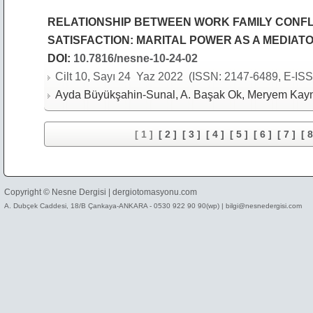
RELATIONSHIP BETWEEN WORK FAMILY CONFL
SATISFACTION: MARITAL POWER AS A MEDIAT
DOI:
10.7816/nesne-10-24-02
Cilt 10, Sayı 24 Yaz 2022 (ISSN: 2147-6489, E-ISS
Ayda Büyükşahin-Sunal, A. Başak Ok, Meryem Kayna
[ 1 ]
[ 2 ]
[ 3 ]
[ 4 ]
[ 5 ]
[ 6 ]
[ 7 ]
[ 8
Copyright © Nesne Dergisi |
dergiotomasyonu.com
A. Dubçek Caddesi, 18/B Çankaya-ANKARA - 0530 922 90 90(wp) | bilgi@nesnedergisi.com